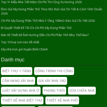
Top 5+ Mẫu Nhà Tiết Kiệm Chi Phí Thi Công Xu Hướng 2026
Thiết kế nội thất đẹp cho căn hộ chung cư nhỏ
26/04/2016
Đơn Giá Xây Dựng Phần Thô Theo M2: Báo Giá Chi Tiết & Cách Tính Chuẩn
2026
Chi Phí Xây Dựng Phần Thô Nhà 3 Tầng 100m2: Báo Giá Chi Tiết 2026
Phụ nữ mang thai Nên hay không nên động thổ?
Bí Quyết Thiết Kế Tối Ưu Chi Phí Xây Dựng Phần Thô
22/05/2016
Bản Vẽ Thiết Kế Ảnh Hưởng Đến Chi Phí Phần Thô Như Thế Nào?
Top 10 loại sơn nào tốt nhất
Vật liệu ốp tường hoàn thiện ngoại thất
Xây nhà trọn gói huyện Bình Chánh
03/06/2016
Danh mục
BIỆT THỰ 1 TẦNG
CÔNG TRÌNH THI CÔNG
Trang trí cây xanh trong nhà Nâng tầm không gian
sống
CẨM NANG XÂY NHÀ
GIÁ XÂY NHÀ 1M2
26/04/2016
LUẬT XÂY DỰNG NHÀ Ở
PHONG THỦY
SỬA CHỮA NHÀ
Bí Quyết Thiết Kế Tối Ưu Chi Phí Xây Dựng Phần
Thô
THIẾT KẾ NHÀ BIỆT THỰ
THIẾT KẾ NHÀ PHỐ
19/04/2026