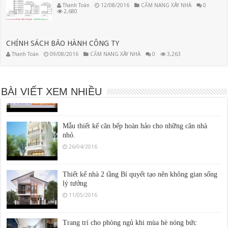
Thanh Toàn
12/08/2016
CẨM NANG XÂY NHÀ
0
2,680
Mẫu nhà ống 4 tầng đẹp hiện đại
23/04/2016
CHÍNH SÁCH BẢO HÀNH CÔNG TY
Thanh Toàn
09/08/2016
CẨM NANG XÂY NHÀ
0
3,263
Phương pháp Chống Thấm Hiệu Quả Cho Nhà Vệ
Sinh
BÀI VIẾT XEM NHIỀU
22/06/2016
Mẫu thiết kế căn bếp hoàn hảo cho những căn nhà
nhỏ.
26/04/2016
Thiết kế nhà 2 tầng Bí quyết tạo nên không gian sống
lý tưởng
11/05/2016
Trang trí cho phòng ngủ khi mùa hè nóng bức