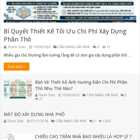
Bí Quyết Thiết Kế Tối Ưu Chi Phí Xây Dựng
Phần Thô
Thanh Toàn
19/04/2026
CẨM NANG XÂY NHÀ
0
13
Nhiều gia chủ thường lầm tưởng rằng để có đơn giá xây dựng phần thô …
Xem thêm »
Bản Vẽ Thiết Kế Ảnh Hưởng Đến Chi Phí Phần
Thô Như Thế Nào?
Thanh Toàn
15/04/2026
CẨM NANG XÂY NHÀ
0
27
MẬT ĐỘ XÂY DỰNG NHÀ PHỐ
Thanh Toàn
07/11/2018
CẨM NANG XÂY NHÀ
0
1,925
CHIỀU CAO TRẦN NHÀ BAO NHIÊU LÀ HỢP LÝ ?