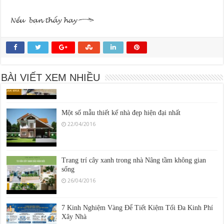
Thi công xây nhà trọn gói Quận 9 Thành phố Thủ
Đức
09/06/2016
Cách Xem Ngày Động Thổ xây nhà Hướng Dẫn Chi
Tiết Cho Người Mới Bắt Đầu
BÀI VIẾT XEM NHIỀU
30/06/2016
Một số mẫu thiết kế nhà đẹp hiện đại nhất
22/04/2016
Trang trí cây xanh trong nhà Nâng tầm không gian
sống
26/04/2016
7 Kinh Nghiệm Vàng Để Tiết Kiệm Tối Đa Kinh Phí
Xây Nhà