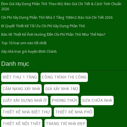
tích và công năng
Đơn Giá Xây Dựng Phần Thô Theo M2: Báo Giá Chi Tiết & Cách Tính Chuẩn
2026
16/06/2016
Chi Phí Xây Dựng Phần Thô Nhà 3 Tầng 100m2: Báo Giá Chi Tiết 2026
DỊCH VỤ SỬA CHỮA NHÀ TRỌN GÓI HỒ CHÍ
Bí Quyết Thiết Kế Tối Ưu Chi Phí Xây Dựng Phần Thô
MINH
Bản Vẽ Thiết Kế Ảnh Hưởng Đến Chi Phí Phần Thô Như Thế Nào?
20/04/2020
Top 10 loại sơn nào tốt nhất
GIÁ ÉP CỌC BÊ TÔNG NHÀ DÂN CHUẨN BỊ
Xây nhà trọn gói huyện Bình Chánh
XÂY NHÀ
Danh mục
04/06/2018
BIỆT THỰ 1 TẦNG
CÔNG TRÌNH THI CÔNG
MẬT ĐỘ XÂY DỰNG NHÀ PHỐ
07/11/2018
CẨM NANG XÂY NHÀ
GIÁ XÂY NHÀ 1M2
Thiết kế nội thất cho phòng ngủ
LUẬT XÂY DỰNG NHÀ Ở
PHONG THỦY
SỬA CHỮA NHÀ
26/04/2016
THIẾT KẾ NHÀ BIỆT THỰ
THIẾT KẾ NHÀ PHỐ
Trang Trí Phòng Ngủ Đơn Giản Đẹp Bình Dân
THIẾT KẾ NỘI THẤT
TRANG TRÍ NHÀ ĐẸP