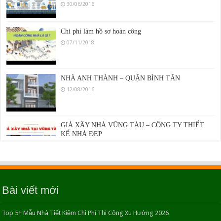
30/06/2016
Chi phí làm hồ sơ hoàn công
07/11/2018
NHÀ ANH THÀNH – QUẬN BÌNH TÂN
12/08/2016
GIÁ XÂY NHÀ VŨNG TÀU – CÔNG TY THIẾT
KẾ NHÀ ĐẸP
13/06/2018
Xây nhà trọn gói huyện Bình Chánh
15/11/2020
Bài viết mới
Top 5+ Mẫu Nhà Tiết Kiệm Chi Phí Thi Công Xu Hướng 2026
Thiết kế nhà 2 tầng 4 phòng ngủ Bí quyết tối ưu diện