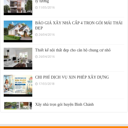
11/05/2016
BÁO GIÁ XÂY NHÀ CẤP 4 TRỌN GÓI MÁI THÁI
ĐẸP
26/04/2016
Thiết kế nội thất đẹp cho căn hộ chung cư nhỏ
26/04/2016
CHI PHÍ DỊCH VỤ XIN PHÉP XÂY DỰNG
17/03/2018
Xây nhà trọn gói huyện Bình Chánh
15/11/2020
Biệt thự có hồ bơi đẹp nâng tầm cuộc sống sang trọng