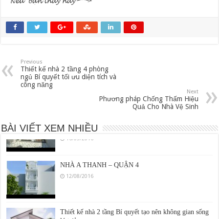
Previous
Trang Trí Phòng Ngủ Đơn Giản Đẹp Bình Dân
Thiết kế nhà 2 tầng 4 phòng
26/04/2016
ngủ Bí quyết tối ưu diện tích và
công năng
Next
Phương pháp Chống Thấm Hiệu
Quả Cho Nhà Vệ Sinh
Thiết Kế Nhà Diện Tích Nhỏ Đầy Đủ Tiện Nghi
Trong Không Gian Gọn Gàng
BÀI VIẾT XEM NHIỀU
16/05/2016
NHÀ A THANH – QUẬN 4
12/08/2016
Thiết kế nhà 2 tầng Bí quyết tạo nên không gian sống
lý tưởng