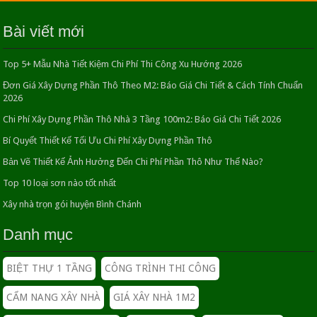
23/04/2016
Bài viết mới
Top 5+ Mẫu Nhà Tiết Kiệm Chi Phí Thi Công Xu Hướng 2026
Thiết kế nhà phố 4x10m Tối ưu không gian sống hiện
đại
Đơn Giá Xây Dựng Phần Thô Theo M2: Báo Giá Chi Tiết & Cách Tính Chuẩn
05/06/2016
2026
Chi Phí Xây Dựng Phần Thô Nhà 3 Tầng 100m2: Báo Giá Chi Tiết 2026
XÂY NHÀ TRỌN GÓI LÀ GÌ | THẦU XÂY NHÀ
Bí Quyết Thiết Kế Tối Ưu Chi Phí Xây Dựng Phần Thô
TRỌN GÓI
29/03/2020
Bản Vẽ Thiết Kế Ảnh Hưởng Đến Chi Phí Phần Thô Như Thế Nào?
Top 10 loại sơn nào tốt nhất
Thiết kế nhà 2 tầng 4 phòng ngủ Bí quyết tối ưu diện
Xây nhà trọn gói huyện Bình Chánh
tích và công năng
16/06/2016
Danh mục
Tận hưởng không gian sống thú vị với ngôi nhà đẹp
BIỆT THỰ 1 TẦNG
CÔNG TRÌNH THI CÔNG
26/04/2016
CẨM NANG XÂY NHÀ
GIÁ XÂY NHÀ 1M2