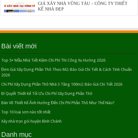
GIÁ XÂY NHÀ VŨNG TÀU – CÔNG TY THIẾT
KẾ NHÀ ĐẸP
13/06/2018
Top 10 loại sơn nào tốt nhất
02/12/2021
Bài viết mới
Top 5+ Mẫu Nhà Tiết Kiệm Chi Phí Thi Công Xu Hướng 2026
Mẫu thiết kế căn bếp hoàn hảo cho những căn nhà
nhỏ.
Đơn Giá Xây Dựng Phần Thô Theo M2: Báo Giá Chi Tiết & Cách Tính Chuẩn
26/04/2016
2026
Chi Phí Xây Dựng Phần Thô Nhà 3 Tầng 100m2: Báo Giá Chi Tiết 2026
7 Kinh Nghiệm Vàng Để Tiết Kiệm Tối Đa Kinh Phí
Bí Quyết Thiết Kế Tối Ưu Chi Phí Xây Dựng Phần Thô
Xây Nhà
30/06/2016
Bản Vẽ Thiết Kế Ảnh Hưởng Đến Chi Phí Phần Thô Như Thế Nào?
Top 10 loại sơn nào tốt nhất
Thiết kế kiến trúc nhà đẹp 2 tầng hiện đại và cổ điển
Xây nhà trọn gói huyện Bình Chánh
23/04/2016
Danh mục