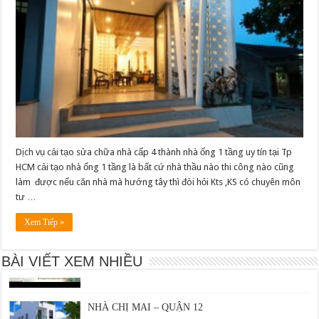
Dịch vụ cải tạo sửa chữa nhà cấp 4 thành nhà ống 1 tầng uy tín tại Tp
HCM cải tạo nhà ống 1 tầng là bất cứ nhà thầu nào thi công nào cũng
Bản Vẽ Thiết Kế Ảnh Hưởng Đến Chi Phí Phần Thô
Như Thế Nào?
làm được nếu căn nhà mà hướng tây thì đòi hỏi Kts ,KS có chuyên môn
tư …
15/04/2026
Xem Tiếp »
KINH NGHIỆM LỰA CHỌN VẬT LIỆU XÂY NHÀ
24/07/2016
BÀI VIẾT XEM NHIỀU
NHÀ CHỊ MAI – QUẬN 12
12/08/2016