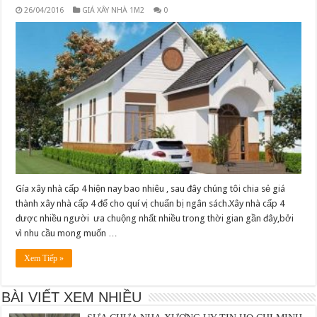
26/04/2016
GIÁ XÂY NHÀ 1M2
0
Gía xây nhà cấp 4 hiện nay bao nhiêu , sau đây chúng tôi chia sẻ giá
thành xây nhà cấp 4 để cho quí vị chuẩn bị ngân sách.Xây nhà cấp 4
KINH NGHIỆM LỰA CHỌN VẬT LIỆU XÂY NHÀ
được nhiều người ưa chuộng nhất nhiều trong thời gian gần đây,bởi
24/07/2016
vì nhu cầu mong muốn …
Xem Tiếp »
CHÍNH SÁCH BẢO HÀNH CÔNG TY
09/08/2016
BÀI VIẾT XEM NHIỀU
SỬA CHỮA NHÀ XƯỞNG UY TÍN HỒ CHÍ MINH