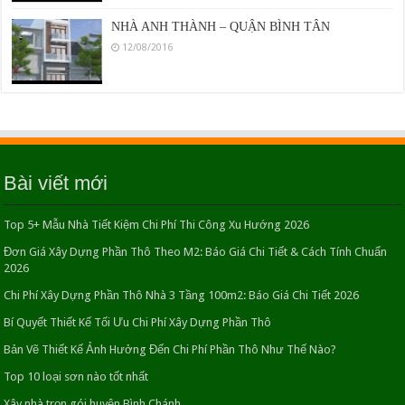
NHÀ ANH THÀNH – QUẬN BÌNH TÂN
12/08/2016
Thiết kế nhà 2 tầng Bí quyết tạo nên không gian sống
lý tưởng
11/05/2016
Bài viết mới
NHÀ A THANH – QUẬN 4
12/08/2016
Top 5+ Mẫu Nhà Tiết Kiệm Chi Phí Thi Công Xu Hướng 2026
Đơn Giá Xây Dựng Phần Thô Theo M2: Báo Giá Chi Tiết & Cách Tính Chuẩn
2026
Mẫu thiết kế nhà ống 2 tầng 5x18m mới nhất
Chi Phí Xây Dựng Phần Thô Nhà 3 Tầng 100m2: Báo Giá Chi Tiết 2026
26/04/2016
Bí Quyết Thiết Kế Tối Ưu Chi Phí Xây Dựng Phần Thô
Bản Vẽ Thiết Kế Ảnh Hưởng Đến Chi Phí Phần Thô Như Thế Nào?
Biệt thự sân vườn 1 tầng hiện đại khoảng không bình
Top 10 loại sơn nào tốt nhất
yên giữa phố
23/04/2016
Xây nhà trọn gói huyện Bình Chánh