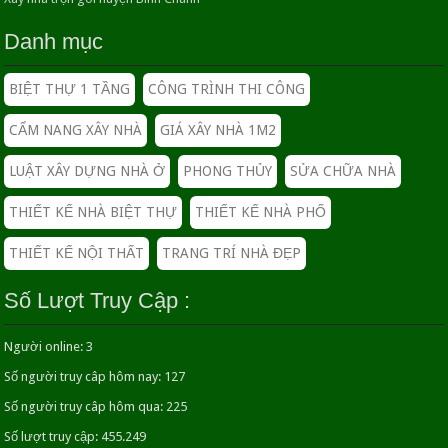
Danh mục
Top 10 loại sơn nào tốt nhất
02/12/2021
BIỆT THỰ 1 TẦNG
CÔNG TRÌNH THI CÔNG
CẨM NANG XÂY NHÀ
GIÁ XÂY NHÀ 1M2
BÁO GIÁ XÂY NHÀ CẤP 4 TRỌN GÓI MÁI THÁI
ĐẸP
LUẬT XÂY DỰNG NHÀ Ở
PHONG THỦY
SỬA CHỮA NHÀ
26/04/2016
THIẾT KẾ NHÀ BIỆT THỰ
THIẾT KẾ NHÀ PHỐ
XÂY NHÀ TRỌN GÓI LÀ GÌ | THẦU XÂY NHÀ
THIẾT KẾ NỘI THẤT
TRANG TRÍ NHÀ ĐẸP
TRỌN GÓI
29/03/2020
Số Lượt Truy Cập :
Bí Quyết Thiết Kế Tối Ưu Chi Phí Xây Dựng Phần
Người online:
3
Thô
Số người truy câp hôm nay:
127
19/04/2026
Số người truy câp hôm qua:
225
Trang trí cho phòng ngủ khi mùa hè nóng bức
Số lượt truy cập:
455.249