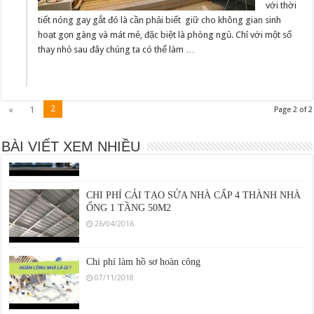
với thời
tiết nóng gay gắt đó là cần phải biết giữ cho không gian sinh
hoạt gọn gàng và mát mẻ, đặc biệt là phòng ngủ. Chỉ với một số
thay nhỏ sau đây chúng ta có thể làm …
Phương pháp Chống Thấm Hiệu Quả Cho Nhà Vệ
Sinh
22/06/2016
2
«
1
Page 2 of 2
Thiết kế nhà 2 tầng 4 phòng ngủ Bí quyết tối ưu diện
tích và công năng
BÀI VIẾT XEM NHIỀU
16/06/2016
CHI PHÍ CẢI TẠO SỬA NHÀ CẤP 4 THÀNH NHÀ
ỐNG 1 TẦNG 50M2
26/04/2016
Chi phí làm hồ sơ hoàn công
07/11/2018