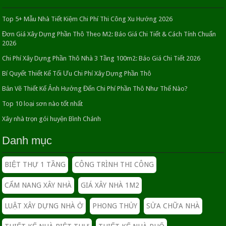
Top 5+ Mẫu Nhà Tiết Kiệm Chi Phí Thi Công Xu Hướng 2026
Trang trí cho phòng ngủ khi mùa hè nóng bức
26/04/2016
Đơn Giá Xây Dựng Phần Thô Theo M2: Báo Giá Chi Tiết & Cách Tính Chuẩn
2026
Chi Phí Xây Dựng Phần Thô Nhà 3 Tầng 100m2: Báo Giá Chi Tiết 2026
Thiết kế nhà 2 tầng Bí quyết tạo nên không gian sống
Bí Quyết Thiết Kế Tối Ưu Chi Phí Xây Dựng Phần Thô
lý tưởng
Bản Vẽ Thiết Kế Ảnh Hưởng Đến Chi Phí Phần Thô Như Thế Nào?
11/05/2016
Top 10 loại sơn nào tốt nhất
Tổng quan về thiết kế mẫu nhà phố 5 tầng đẹp hiện
Xây nhà trọn gói huyện Bình Chánh
đại
26/04/2016
Danh mục
BIỆT THỰ 1 TẦNG
CÔNG TRÌNH THI CÔNG
Phụ nữ mang thai Nên hay không nên động thổ?
22/05/2016
CẨM NANG XÂY NHÀ
GIÁ XÂY NHÀ 1M2
LUẬT XÂY DỰNG NHÀ Ở
PHONG THỦY
SỬA CHỮA NHÀ
Mẫu nhà 3 tầng mặt tiền 6m Xu hướng thiết kế hiện
đại và sang trọng