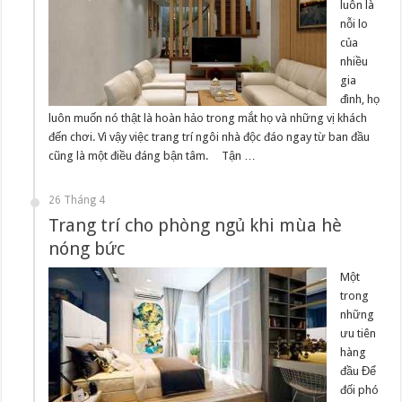
luôn là
nỗi lo
của
nhiều
gia
đình, họ
luôn muốn nó thật là hoàn hảo trong mắt họ và những vị khách
đến chơi. Vì vậy việc trang trí ngôi nhà độc đáo ngay từ ban đầu
cũng là một điều đáng bận tâm. Tận …
26 Tháng 4
Trang trí cho phòng ngủ khi mùa hè
nóng bức
Một
trong
những
ưu tiên
hàng
đầu Để
đối phó