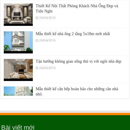
Thiết Kế Nội Thất Phòng Khách Nhà Ống Đẹp và
Tiện Nghi
26/04/2016
Mẫu thiết kế nhà ống 2 tầng 5x18m mới nhất
26/04/2016
Tận hưởng không gian sống thú vị với ngôi nhà đẹp
26/04/2016
Mẫu thiết kế căn bếp hoàn hảo cho những căn nhà
nhỏ.
26/04/2016
DỊCH VỤ SỬA CHỮA NHÀ TRỌN GÓI HỒ CHÍ
MINH
Bài viết mới
20/04/2020