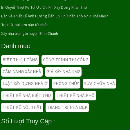
đại
Bí Quyết Thiết Kế Tối Ưu Chi Phí Xây Dựng Phần Thô
05/06/2016
Bản Vẽ Thiết Kế Ảnh Hưởng Đến Chi Phí Phần Thô Như Thế Nào?
7 Kinh Nghiệm Vàng Để Tiết Kiệm Tối Đa Kinh Phí
Top 10 loại sơn nào tốt nhất
Xây Nhà
Xây nhà trọn gói huyện Bình Chánh
30/06/2016
Danh mục
GIÁ NHÂN CÔNG XÂY DỰNG PHẦN THÔ
18/04/2019
BIỆT THỰ 1 TẦNG
CÔNG TRÌNH THI CÔNG
CẨM NANG XÂY NHÀ
GIÁ XÂY NHÀ 1M2
Chi phí làm hồ sơ hoàn công
LUẬT XÂY DỰNG NHÀ Ở
PHONG THỦY
SỬA CHỮA NHÀ
07/11/2018
THIẾT KẾ NHÀ BIỆT THỰ
THIẾT KẾ NHÀ PHỐ
Trang trí cây xanh trong nhà Nâng tầm không gian
THIẾT KẾ NỘI THẤT
TRANG TRÍ NHÀ ĐẸP
sống
26/04/2016
Số Lượt Truy Cập :