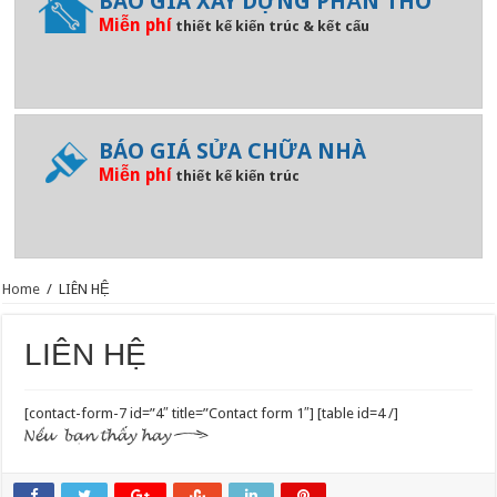
BÁO GIÁ XÂY DỰNG PHẦN THÔ
Miễn phí
thiết kế kiến trúc & kết cấu
BÁO GIÁ SỬA CHỮA NHÀ
Miễn phí
thiết kế kiến trúc
Home
/
LIÊN HỆ
LIÊN HỆ
[contact-form-7 id=”4″ title=”Contact form 1″] [table id=4 /]
THIẾT KẾ THI CÔNG SỬA CHỮA NHÀ – CTY
SỬA NHÀ UY TÍN TPHCM