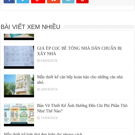
18/08/2016
Vật liệu ốp tường hoàn thiện ngoại thất
03/06/2016
BÀI VIẾT XEM NHIỀU
GIÁ ÉP CỌC BÊ TÔNG NHÀ DÂN CHUẨN BỊ
XÂY NHÀ
04/06/2018
Mẫu thiết kế căn bếp hoàn hảo cho những căn nhà
nhỏ.
26/04/2016
Bản Vẽ Thiết Kế Ảnh Hưởng Đến Chi Phí Phần Thô
Như Thế Nào?
15/04/2026
Mẫu thiết kế biệt thự đẹp hiện đại phong cách