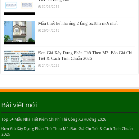
Mẫu thiết kế nhà ống 2 tầng 5x18m mới nhất
26/04/2016
Đơn Giá Xây Dựng Phần Thô Theo M2: Báo Giá Chi
Tiết & Cách Tính Chuẩn 2026
21/04/2026
SỬA CHỮA NHÀ XƯỞNG UY TÍN HỒ CHÍ MINH
-GIÁ CẢ HỢP LÝ
04/07/2016
Phương pháp Chống Thấm Hiệu Quả Cho Nhà Vệ
Bài viết mới
Sinh
22/06/2016
Top 5+ Mẫu Nhà Tiết Kiệm Chi Phí Thi Công Xu Hướng 2026
Đơn Giá Xây Dựng Phần Thô Theo M2: Báo Giá Chi Tiết & Cách Tính Chuẩn
Một số mẫu thiết kế nhà đẹp hiện đại nhất
2026
22/04/2016