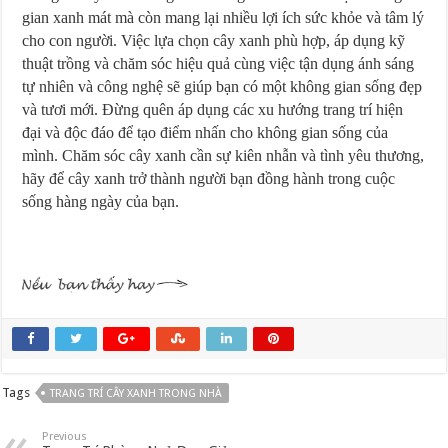
gian xanh mát mà còn mang lại nhiều lợi ích sức khỏe và tâm lý
cho con người. Việc lựa chọn cây xanh phù hợp, áp dụng kỹ
thuật trồng và chăm sóc hiệu quả cùng việc tận dụng ánh sáng
tự nhiên và công nghệ sẽ giúp bạn có một không gian sống đẹp
và tươi mới. Đừng quên áp dụng các xu hướng trang trí hiện
đại và độc đáo để tạo điểm nhấn cho không gian sống của
mình. Chăm sóc cây xanh cần sự kiên nhẫn và tình yêu thương,
hãy để cây xanh trở thành người bạn đồng hành trong cuộc
sống hàng ngày của bạn.
Bản Vẽ Thiết Kế Ảnh Hưởng Đến Chi Phí Phần Thô Như Thế Nào?
Tags
TRANG TRÍ CÂY XANH TRONG NHÀ
15/04/2026
Previous
Mẫu thiết kế căn bếp hoàn hảo cho những căn nhà nhỏ.