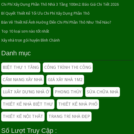
Chi Phí Xây Dựng Phần Thô Nhà 3 Tầng 100m2: Báo Giá Chi Tiết 2026
Thiết kế nội thất đẹp cho căn hộ chung cư nhỏ
Bí Quyết Thiết Kế Tối Ưu Chi Phí Xây Dựng Phần Thô
26/04/2016
Bản Vẽ Thiết Kế Ảnh Hưởng Đến Chi Phí Phần Thô Như Thế Nào?
Top 10 loại sơn nào tốt nhất
Trang trí cho phòng ngủ khi mùa hè nóng bức
Xây nhà trọn gói huyện Bình Chánh
26/04/2016
Danh mục
Biệt thự có hồ bơi đẹp nâng tầm cuộc sống sang trọng
23/04/2016
BIỆT THỰ 1 TẦNG
CÔNG TRÌNH THI CÔNG
15 CÁCH TRANG TRÍ TƯỜNG NHÀ CŨ
CẨM NANG XÂY NHÀ
GIÁ XÂY NHÀ 1M2
26/04/2016
THIẾT KẾ THI CÔNG SỬA CHỮA NHÀ – CTY SỬA NHÀ UY TÍN
LUẬT XÂY DỰNG NHÀ Ở
PHONG THỦY
SỬA CHỮA NHÀ
TPHCM
18/08/2016
THIẾT KẾ NHÀ BIỆT THỰ
THIẾT KẾ NHÀ PHỐ
Thi công xây nhà trọn gói Quận 9 Thành phố Thủ Đức
THIẾT KẾ NỘI THẤT
TRANG TRÍ NHÀ ĐẸP
09/06/2016
Số Lượt Truy Cập :
GIÁ XÂY NHÀ VŨNG TÀU – CÔNG TY THIẾT KẾ NHÀ ĐẸP