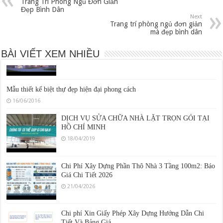
Trang Trí Phòng Ngủ Đơn Giản
26/04/2016
Đẹp Bình Dân
Next
Trang trí phòng ngủ đơn giản
Thiết kế biệt thự kiểu pháp đẹp hiện đại
mà đẹp bình dân
23/04/2016
BÀI VIẾT XEM NHIỀU
Mẫu thiết kế biệt thự đẹp hiện đại phong cách
16/06/2016
DỊCH VỤ SỬA CHỮA NHÀ LẶT TRỌN GÓI TẠI
HỒ CHÍ MINH
18/04/2019
Chi Phí Xây Dựng Phần Thô Nhà 3 Tầng 100m2: Báo
Giá Chi Tiết 2026
21/04/2026
Chi phí Xin Giấy Phép Xây Dựng Hướng Dẫn Chi
Tiết Và Bảng Giá
30/05/2016