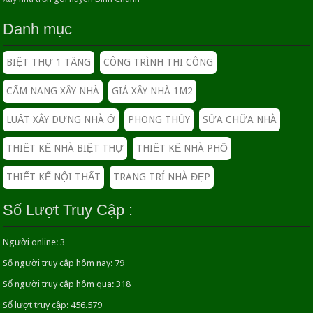
yên giữa phố
Danh mục
23/04/2016
BIỆT THỰ 1 TẦNG
CÔNG TRÌNH THI CÔNG
Sửa chữa nhà có cần xin giấy phép không
26/04/2016
CẨM NANG XÂY NHÀ
GIÁ XÂY NHÀ 1M2
LUẬT XÂY DỰNG NHÀ Ở
PHONG THỦY
SỬA CHỮA NHÀ
Mẫu nhà ống 4 tầng đẹp hiện đại
THIẾT KẾ NHÀ BIỆT THỰ
THIẾT KẾ NHÀ PHỐ
23/04/2016
THIẾT KẾ NỘI THẤT
TRANG TRÍ NHÀ ĐẸP
MẬT ĐỘ XÂY DỰNG NHÀ PHỐ
Số Lượt Truy Cập :
07/11/2018
Phụ nữ mang thai Nên hay không nên động thổ?
Người online:
3
22/05/2016
Số người truy câp hôm nay:
79
Số người truy câp hôm qua:
318
Số lượt truy cập:
456.579
CHI PHÍ DỊCH VỤ XIN PHÉP XÂY DỰNG