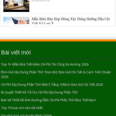
Mẫu Biên Bản Hợp Đồng Xây Dựng Hướng Dẫn Chi
Tiết Và Lưu Ý
14/11/2020
Top 5+ Mẫu Nhà Tiết Kiệm Chi Phí Thi Công Xu
Hướng 2026
Bài viết mới
23/04/2026
Top 5+ Mẫu Nhà Tiết Kiệm Chi Phí Thi Công Xu Hướng 2026
Những Sai Lầm Thường Gặp Khi Bắt Đầu Xây Nhà &
Cách Khắc Phục
Đơn Giá Xây Dựng Phần Thô Theo M2: Báo Giá Chi Tiết & Cách Tính Chuẩn
2026
22/06/2016
Chi Phí Xây Dựng Phần Thô Nhà 3 Tầng 100m2: Báo Giá Chi Tiết 2026
Thiết Kế Nhà Diện Tích Nhỏ Đầy Đủ Tiện Nghi
Bí Quyết Thiết Kế Tối Ưu Chi Phí Xây Dựng Phần Thô
Trong Không Gian Gọn Gàng
Bản Vẽ Thiết Kế Ảnh Hưởng Đến Chi Phí Phần Thô Như Thế Nào?
16/05/2016
Top 10 loại sơn nào tốt nhất
Xây nhà trọn gói huyện Bình Chánh
Biệt thự sân vườn 1 tầng hiện đại khoảng không bình