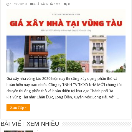
13/06/2018
GIÁ XÂY NHÀ 1M2
0
Giá xây nhà vũng tàu 2020 hiện nay thi công xây dựng phần thô và
hoàn hiện nay bao nhiêu.Công ty TNHH TV TK XD NHÀ MỚI chúng tôi
Mẫu thiết kế căn bếp hoàn hảo cho những căn nhà
chuyên thi ông phần thô và hoàn thiện tại khu vực Thành phố Bà
nhỏ.
Rịa Vũng Tàu như Châu Đức, Long Điền, Xuyên Mộc,Long Hải. Với …
26/04/2016
Xem Tiếp »
Thiết kế nhà 2 tầng Bí quyết tạo nên không gian sống
lý tưởng
BÀI VIẾT XEM NHIỀU
11/05/2016