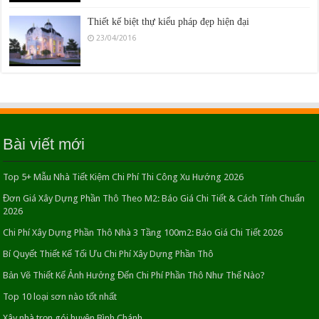
Thiết kế biệt thự kiểu pháp đẹp hiện đại
23/04/2016
CÁCH TÍNH DIỆN TÍCH GIÁ XÂY DỰNG NHÀ
04/06/2018
Bài viết mới
DỊCH VỤ SỬA CHỮA NHÀ TRỌN GÓI HỒ CHÍ
MINH
Top 5+ Mẫu Nhà Tiết Kiệm Chi Phí Thi Công Xu Hướng 2026
20/04/2020
Đơn Giá Xây Dựng Phần Thô Theo M2: Báo Giá Chi Tiết & Cách Tính Chuẩn
2026
Trang trí cho phòng ngủ khi mùa hè nóng bức
Chi Phí Xây Dựng Phần Thô Nhà 3 Tầng 100m2: Báo Giá Chi Tiết 2026
26/04/2016
Bí Quyết Thiết Kế Tối Ưu Chi Phí Xây Dựng Phần Thô
Bản Vẽ Thiết Kế Ảnh Hưởng Đến Chi Phí Phần Thô Như Thế Nào?
SỬA CHỮA NHÀ XƯỞNG UY TÍN HỒ CHÍ MINH
Top 10 loại sơn nào tốt nhất
-GIÁ CẢ HỢP LÝ
04/07/2016
Xây nhà trọn gói huyện Bình Chánh