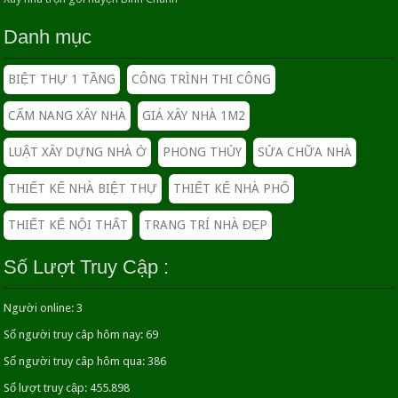
Danh mục
Mẫu thiết kế căn bếp hoàn hảo cho những căn nhà
nhỏ.
BIỆT THỰ 1 TẦNG
CÔNG TRÌNH THI CÔNG
26/04/2016
CẨM NANG XÂY NHÀ
GIÁ XÂY NHÀ 1M2
Trang trí cây xanh trong nhà Nâng tầm không gian
sống
LUẬT XÂY DỰNG NHÀ Ở
PHONG THỦY
SỬA CHỮA NHÀ
26/04/2016
THIẾT KẾ NHÀ BIỆT THỰ
THIẾT KẾ NHÀ PHỐ
THIẾT KẾ THI CÔNG SỬA CHỮA NHÀ – CTY
THIẾT KẾ NỘI THẤT
TRANG TRÍ NHÀ ĐẸP
SỬA NHÀ UY TÍN TPHCM
18/08/2016
Số Lượt Truy Cập :
GIÁ NHÂN CÔNG XÂY DỰNG PHẦN THÔ
Người online:
3
18/04/2019
Số người truy câp hôm nay:
69
Số người truy câp hôm qua:
386
DỊCH VỤ SỬA CHỮA NHÀ LẶT TRỌN GÓI TẠI
Số lượt truy cập:
455.898