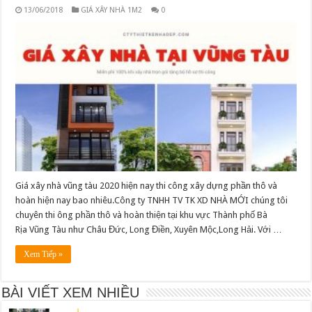
13/06/2018
GIÁ XÂY NHÀ 1M2
0
Giá xây nhà vũng tàu 2020 hiện nay thi công xây dựng phần thô và
hoàn hiện nay bao nhiêu.Công ty TNHH TV TK XD NHÀ MỚI chúng tôi
Top 5+ Mẫu Nhà Tiết Kiệm Chi Phí Thi Công Xu
chuyên thi ông phần thô và hoàn thiện tại khu vực Thành phố Bà
Hướng 2026
Rịa Vũng Tàu như Châu Đức, Long Điền, Xuyên Mộc,Long Hải. Với …
23/04/2026
Xem Tiếp »
Tổng quan về thiết kế mẫu nhà phố 5 tầng đẹp hiện
đại
BÀI VIẾT XEM NHIỀU
26/04/2016