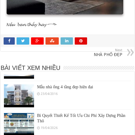
KINH NGHIỆM LỰA CHỌN VẬT LIỆU XÂY NHÀ
24/07/2016
Next
NHÀ PHỐ ĐẸP
Hướng dẫn chi tiết về hồ sơ xin phép xây dựng nhà ở
16/05/2016
BÀI VIẾT XEM NHIỀU
Mẫu nhà ống 4 tầng đẹp hiện đại
23/04/2016
Bí Quyết Thiết Kế Tối Ưu Chi Phí Xây Dựng Phần
Thô
19/04/2026