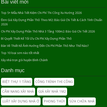
Bài viết mới
Một số mẫu thiết kế nhà đẹp hiện đại nhất
Top 5+ Mẫu Nhà Tiết Kiệm Chi Phí Thi Công Xu Hướng 2026
22/04/2016
Đơn Giá Xây Dựng Phần Thô Theo M2: Báo Giá Chi Tiết & Cách Tính Chuẩn
2026
Chi Phí Xây Dựng Phần Thô Nhà 3 Tầng 100m2: Báo Giá Chi Tiết 2026
NHÀ CHỊ MAI – QUẬN 12
Bí Quyết Thiết Kế Tối Ưu Chi Phí Xây Dựng Phần Thô
12/08/2016
Bản Vẽ Thiết Kế Ảnh Hưởng Đến Chi Phí Phần Thô Như Thế Nào?
Top 10 loại sơn nào tốt nhất
DỊCH VỤ SỬA CHỮA NHÀ TRỌN GÓI HỒ CHÍ
Xây nhà trọn gói huyện Bình Chánh
MINH
20/04/2020
Danh mục
CẢI TẠO NHÀ ỐNG 1 TẦNG THÀNH NHÀ ỐNG 2
BIỆT THỰ 1 TẦNG
CÔNG TRÌNH THI CÔNG
TẦNG 90 M2
18/04/2020
CẨM NANG XÂY NHÀ
GIÁ XÂY NHÀ 1M2
LUẬT XÂY DỰNG NHÀ Ở
PHONG THỦY
SỬA CHỮA NHÀ
CHIỀU CAO TRẦN NHÀ BAO NHIÊU LÀ HỢP LÝ